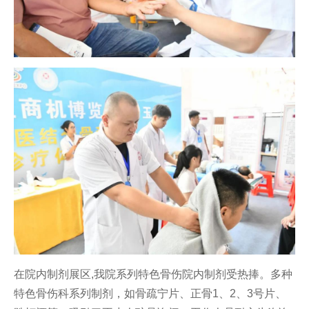
在院内制剂展区,我院系列特色骨伤院内制剂受热捧。多种
特色骨伤科系列制剂，如骨疏宁片、正骨1、2、3号片、