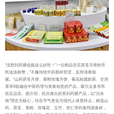
“没想到药膳也能这么好吃！”一位刚品尝完茯苓月饼的市
民连连称赞，“不像传统中药那样苦涩，反而清香细
腻。”山药茯苓月饼、香附玫瑰月饼、菊花桂圆奶茶、甘润
茶等9款融合中医药理与美食创意的产品，吸引众多市民
驻足品尝。据介绍，此次推出的系列药膳产品，以“治未
病”理念为核心，结合节气变化与现代人体质特点，精选山
药、茯苓、香附、玫瑰花、玉竹、杏仁等药食同源食材，