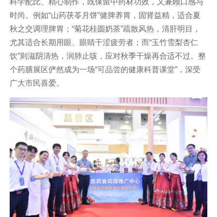
科学配比、精心制作，既保留中药材功效，又兼顾口感与
时尚。例如“山药茯苓月饼”健脾养胃，固肾益精，适合夏
秋之交调理脾胃；“菊花桂圆奶茶”疏散风热，清肝明目，
尤其适合长期用眼、眼睛干涩疲劳者；而“玉竹雪梨杏仁
饮”则滋阴清热，润肺止咳，应对秋季干燥再合适不过。整
个药膳展区俨然成为一场“可品尝的健康科普课堂”，深受
广大市民喜爱。